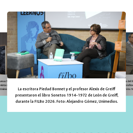
uevas formas de narrar
Al lanzamiento del 
ista en esta edición.
Greiff asistió el profe
La escritora Piedad Bonnet y el profesor Alexis de Greiff
, Unimedios
Foto: V
presentaron el libro Sonetos 1914–1972 de León de Greiff,
durante la FILBo 2026. Foto: Alejandro Gómez, Unimedios.